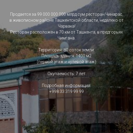
Продается за 99 000 000 000 млрд.сум ресторан Чинарас,
в живописном районе Ташкентской области, недалеко от
Чарвака!
Ресторан расположен в 70 км от Ташкента, в предгорьях
Чимгана.
Территория: 80 соток земли.
Площадь здания: 1400 м2
(первый этаж и нулевой этаж)
Окупаемость: 7 лет
Подробная информация:
+998 33 319 99 99