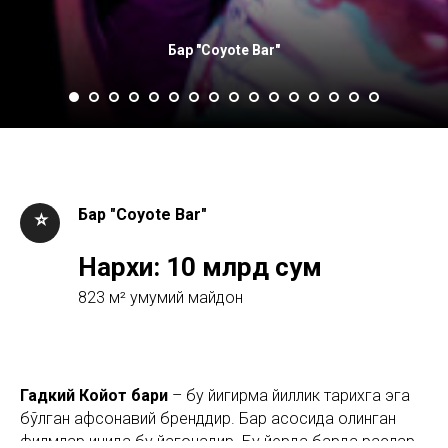
Бар "Coyote Bar"
Бар "Coyote Bar"
⭐
Нархи: 10 млрд сум
823 м² умумий майдон
Гадкий Койот бари
– бу йигирма йиллик тарихга эга
бўлган афсонавий бренддир. Бар асосида олинган
филмлар ичида бу йагонадир. Бу йерда барда рақслар